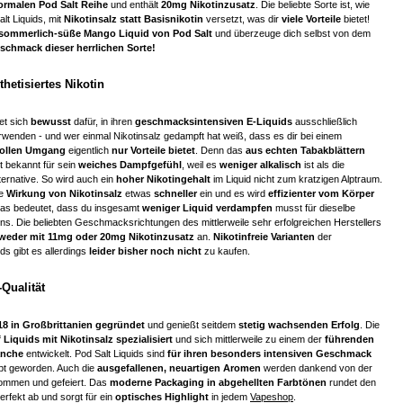
ormalen Pod Salt Reihe
und enthält
20mg Nikotinzusatz
. Die beliebte Sorte ist, wie
lt Liquids, mit
Nikotinsalz statt Basisnikotin
versetzt, was dir
viele Vorteile
bietet!
sommerlich-süße Mango Liquid von Pod Salt
und überzeuge dich selbst von dem
chmack dieser herrlichen Sorte!
thetisiertes Nikotin
et sich
bewusst
dafür, in ihren
geschmacksintensiven E-Liquids
ausschließlich
rwenden - und wer einmal Nikotinsalz gedampft hat weiß, dass es dir bei einem
vollen Umgang
eigentlich
nur Vorteile bietet
. Denn das
aus echten Tabakblättern
 bekannt für sein
weiches Dampfgefühl
, weil es
weniger alkalisch
ist als die
ernative. So wird auch ein
hoher Nikotingehalt
im Liquid nicht zum kratzigen Alptraum.
e
Wirkung von Nikotinsalz
etwas
schneller
ein und es wird
effizienter vom Körper
Das bedeutet, dass du insgesamt
weniger Liquid verdampfen
musst für dieselbe
ns. Die beliebten Geschmacksrichtungen des mittlerweile sehr erfolgreichen Herstellers
weder mit 11mg oder 20mg Nikotinzusatz
an.
Nikotinfreie Varianten
der
ds gibt es allerdings
leider bisher noch nicht
zu kaufen.
Qualität
18 in Großbrittanien gegründet
und genießt seitdem
stetig wachsenden Erfolg
. Die
 Liquids mit Nikotinsalz spezialisiert
und sich mittlerweile zu einem der
führenden
anche
entwickelt. Pod Salt Liquids sind
für ihren besonders intensiven Geschmack
ebt geworden. Auch die
ausgefallenen, neuartigen Aromen
werden dankend von der
mmen und gefeiert. Das
moderne Packaging in abgehellten Farbtönen
rundet den
rfekt ab und sorgt für ein
optisches Highlight
in jedem
Vapeshop
.