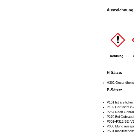
Auszeichnung 
Achtung !
H-Sätze:
H302 Gesundheitss
P-Sätze:
P101 Ist ärztliche
P102 Darf nicht in
P264 Nach Gebrau
P270 Bei Gebrauch
P301+P312 BEI V
P330 Mund ausspü
P501 Inhalt/Behält