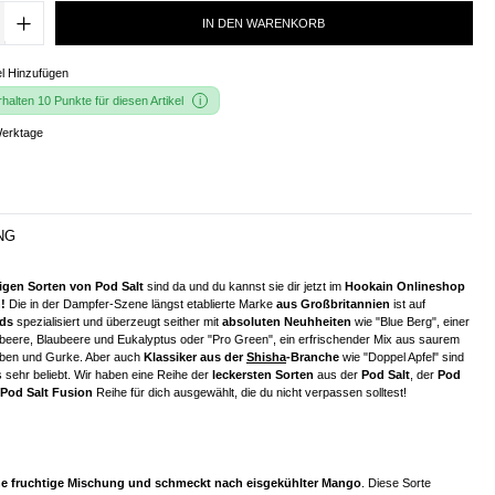
IN DEN WARENKORB
l Hinzufügen
alten 10 Punkte für diesen Artikel
Werktage
NG
igen Sorten von Pod Salt
sind da und du kannst sie dir jetzt im
Hookain Onlineshop
!
Die in der Dampfer-Szene längst etablierte Marke
aus Großbritannien
ist auf
ids
spezialisiert und überzeugt seither mit
absoluten Neuhheiten
wie "Blue Berg", einer
eere, Blaubeere und Eukalyptus oder "Pro Green", ein erfrischender Mix aus saurem
uben und Gurke. Aber auch
Klassiker aus der
Shisha
-Branche
wie "Doppel Apfel" sind
 sehr beliebt. Wir haben eine Reihe der
leckersten Sorten
aus der
Pod Salt
, der
Pod
Pod Salt Fusion
Reihe für dich ausgewählt, die du nicht verpassen solltest!
ne fruchtige Mischung und schmeckt nach eisgekühlter Mango
. Diese Sorte