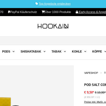
Top Angebote entdecken
 70
PayPal Käuferschutz
Über 1000 Produkte
Early Access & Angeb
PODS
SHISHATABAK
TABAK
KOHLE
KÖPFE
VAPESHOP
T
POD SALT CORE
€ 9,50*
€ 10,90*
(€ 950,00* / 1 l)
Preise inkl. MwSt. 