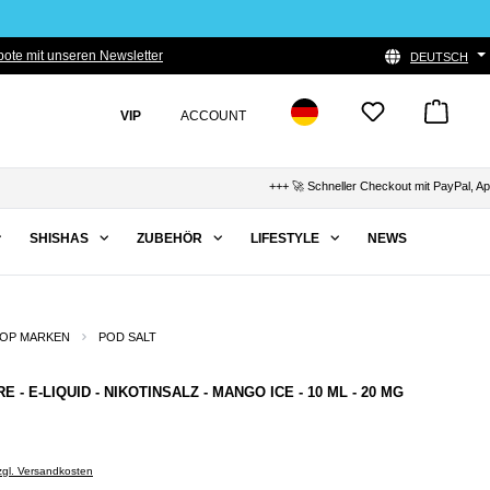
ote mit unseren Newsletter
DEUTSCH
VIP
ACCOUNT
+++ 🚀 Schneller Checkout mit PayPal, Apple Pa
SHISHAS
ZUBEHÖR
LIFESTYLE
NEWS
OP MARKEN
POD SALT
 - E-LIQUID - NIKOTINSALZ - MANGO ICE - 10 ML - 20 MG
zzgl. Versandkosten