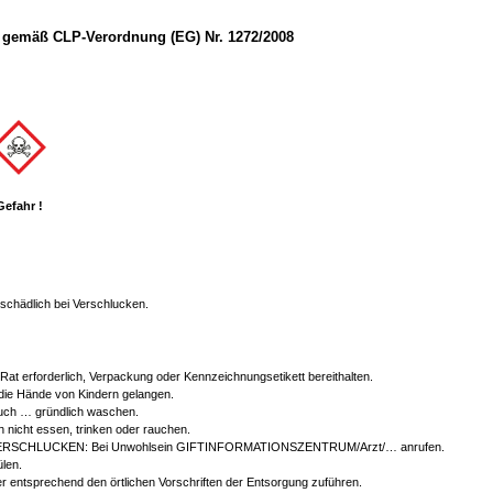
gemäß CLP-Verordnung (EG) Nr. 1272/2008
Gefahr !
chädlich bei Verschlucken.
r Rat erforderlich, Verpackung oder Kennzeichnungsetikett bereithalten.
 die Hände von Kindern gelangen.
ch … gründlich waschen.
 nicht essen, trinken oder rauchen.
ERSCHLUCKEN: Bei Unwohlsein GIFTINFORMATIONSZENTRUM/Arzt/… anrufen.
len.
er entsprechend den örtlichen Vorschriften der Entsorgung zuführen.