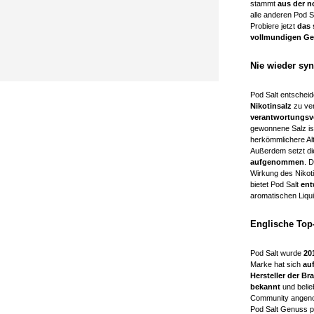
stammt
aus der n
alle anderen Pod Sa
Probiere jetzt
das 
vollmundigen Ges
Nie wieder syn
Pod Salt entscheid
Nikotinsalz
zu ve
verantwortungs
gewonnene Salz ist
herkömmlichere Alt
Außerdem setzt di
aufgenommen
. 
Wirkung des Nikoti
bietet Pod Salt
ent
aromatischen Liqui
Englische Top-
Pod Salt wurde
20
Marke hat sich
auf
Hersteller der Br
bekannt
und beli
Community angeno
Pod Salt Genuss pe