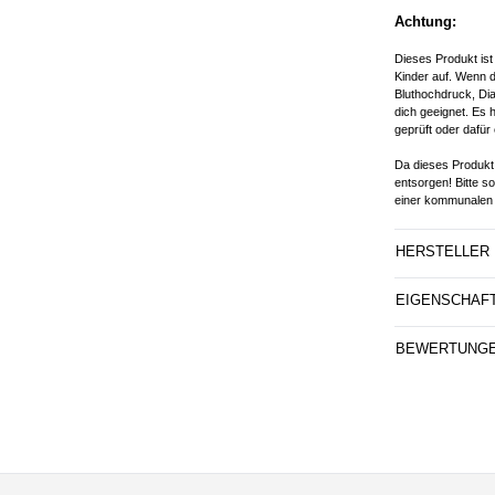
Achtung:
Dieses Produkt ist
Kinder auf. Wenn d
Bluthochdruck, Dia
dich geeignet. Es 
geprüft oder dafür 
Da dieses Produkt 
entsorgen! Bitte s
einer kommunalen 
HERSTELLER
EIGENSCHAF
BEWERTUNG