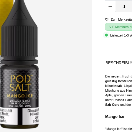
Zum Merkzette
VIP Members erh
Lieferzeit 1-3 
BESCHREIBU
Die
neuen, frucht
günstig bestellen
Nikotinsalz-Liqu
Mischung aus Himb
Apfel, grünen Tra
unter Podsalt-Fans
Salt Core
und der
Mango Ice
"Mango Ice" ist
ei