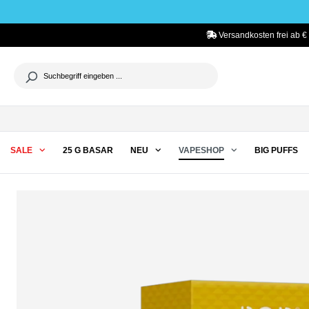
he springen
Zur Hauptnavigation springen
Versandkosten frei ab €
SALE
25 G BASAR
NEU
VAPESHOP
BIG PUFFS