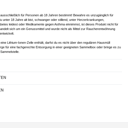
 ausschließlich für Personen ab 18 Jahren bestimmt! Bewahre es unzugänglich für
u unter 18 Jahre alt bist, schwanger oder stillend, unter Herzerkrankungen,
betes leidest oder Medikamente gegen Asthma einnimmst, ist dieses Produkt nicht für
handelt sich um ein Genussmittel und wurde nicht als Mittel zur Raucherentwöhnung
entwickelt.
eine Lithium-Ionen-Zelle enthält, darfst du es nicht über den regulären Hausmüll
orge für eine fachgerechte Entsorgung in einer geeigneten Sammelbox oder bringe es zu
Sammelstelle.
TEN
EN