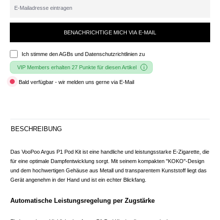
BENACHRICHTIGE MICH VIA E-MAIL
Ich stimme den
AGBs und Datenschutzrichtlinien
zu
VIP Members erhalten 27 Punkte für diesen Artikel
Bald verfügbar - wir melden uns gerne via E-Mail
BESCHREIBUNG
Das VooPoo Argus P1 Pod Kit ist eine handliche und leistungsstarke E-Zigarette, die
für eine optimale Dampfentwicklung sorgt. Mit seinem kompakten "KOKO"-Design
und dem hochwertigen Gehäuse aus Metall und transparentem Kunststoff liegt das
Gerät angenehm in der Hand und ist ein echter Blickfang.
Automatische Leistungsregelung per Zugstärke