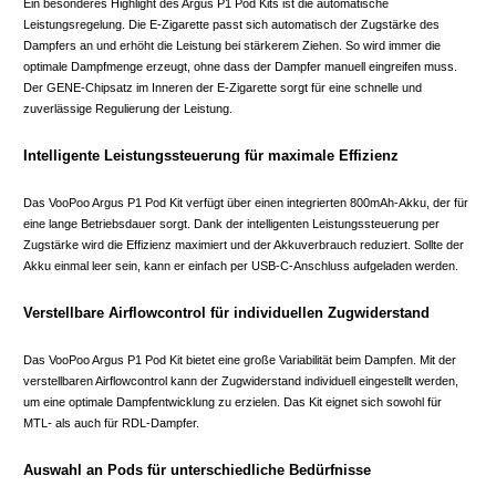
Ein besonderes Highlight des Argus P1 Pod Kits ist die automatische
Leistungsregelung. Die E-Zigarette passt sich automatisch der Zugstärke des
Dampfers an und erhöht die Leistung bei stärkerem Ziehen. So wird immer die
optimale Dampfmenge erzeugt, ohne dass der Dampfer manuell eingreifen muss.
Der GENE-Chipsatz im Inneren der E-Zigarette sorgt für eine schnelle und
zuverlässige Regulierung der Leistung.
Intelligente Leistungssteuerung für maximale Effizienz
Das VooPoo Argus P1 Pod Kit verfügt über einen integrierten 800mAh-Akku, der für
eine lange Betriebsdauer sorgt. Dank der intelligenten Leistungssteuerung per
Zugstärke wird die Effizienz maximiert und der Akkuverbrauch reduziert. Sollte der
Akku einmal leer sein, kann er einfach per USB-C-Anschluss aufgeladen werden.
Verstellbare Airflowcontrol für individuellen Zugwiderstand
Das VooPoo Argus P1 Pod Kit bietet eine große Variabilität beim Dampfen. Mit der
verstellbaren Airflowcontrol kann der Zugwiderstand individuell eingestellt werden,
um eine optimale Dampfentwicklung zu erzielen. Das Kit eignet sich sowohl für
MTL- als auch für RDL-Dampfer.
Auswahl an Pods für unterschiedliche Bedürfnisse