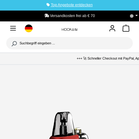
Top Angebote entdecken
tinhalt springen
Versandkosten frei ab € 70
+++ 🚀 Schneller Checkout mit PayPal, Apple P