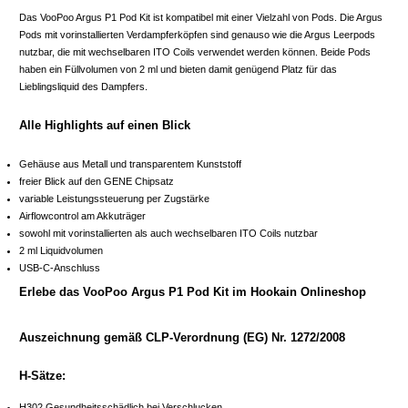
Das VooPoo Argus P1 Pod Kit ist kompatibel mit einer Vielzahl von Pods. Die Argus
Pods mit vorinstallierten Verdampferköpfen sind genauso wie die Argus Leerpods
nutzbar, die mit wechselbaren ITO Coils verwendet werden können. Beide Pods
haben ein Füllvolumen von 2 ml und bieten damit genügend Platz für das
Lieblingsliquid des Dampfers.
Alle Highlights auf einen Blick
Gehäuse aus Metall und transparentem Kunststoff
freier Blick auf den GENE Chipsatz
variable Leistungssteuerung per Zugstärke
Airflowcontrol am Akkuträger
sowohl mit vorinstallierten als auch wechselbaren ITO Coils nutzbar
2 ml Liquidvolumen
USB-C-Anschluss
Erlebe das VooPoo Argus P1 Pod Kit im Hookain Onlineshop
Auszeichnung gemäß CLP-Verordnung (EG) Nr. 1272/2008
H-Sätze:
H302 Gesundheitsschädlich bei Verschlucken.