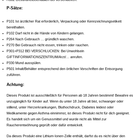
P-Sätze:
P101 Ist ärztlicher Rat erforderlich, Verpackung oder Kennzeichnungsetikett
bereithalten.
P102 Darf nicht in die Hände von Kindern gelangen.
P264 Nach Gebrauch … gründlich waschen.
P270 Bei Gebrauch nicht essen, trinken oder rauchen.
P301+P312 BEI VERSCHLUCKEN: Bei Unwohlsein
GIFTINFORMATIONSZENTRUM/Arzt/… anrufen.
P330 Mund ausspülen.
P501 Inhalt/Behälter entsprechend den örtlichen Vorschriften der Entsorgung
zuführen.
Achtung:
Dieses Produkt ist ausschließlich für Personen ab 18 Jahren bestimmt! Bewahre es
unzugänglich für Kinder auf. Wenn du unter 18 Jahre alt bist, schwanger oder
stillend, unter Herzerkrankungen, Bluthochdruck, Diabetes leidest oder
Medikamente gegen Asthma einnimmst, ist dieses Produkt nicht für dich geeignet.
Es handelt sich um ein Genussmittel und wurde nicht als Mittel zur
Raucherentwöhnung geprüft oder dafür entwickelt.
Da dieses Produkt eine Lithium-Ionen-Zelle enthält, darfst du es nicht über den