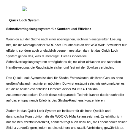
Quick Lock System
Schnellverriegelungssystem für Komfort und Effizienz
Wenn du auf der Suche nach einer überlegenen, technisch ausgereiften Lösung
bist, die die Montage deiner WOOKAH-Rauchsäule an der WOOKAH-Bowl nicht nur
effizient, sondern auch unglaublich bequem gestaltet, dann ist das Quick Lock
System genau das, was du benötigst. Dieses innovative
Schnellverriegelungssystem ermöglicht es dir, mit einer einfachen und schnellen
Handbewegung, die Rauchsäule sicher und fest mit der Bowl zu verbinden.
Das Quick Lock System ist ideal für Shisha-Enthusiasten, die ihren Genuss ohne
großen Aufwand maximieren möchten. Du wirst erstaunt sein, wie unkompliziert es
ist, diese beiden essentiellen Elemente deiner WOOKAH Shisha
zusammenzustecken. Durch diese zeitsparende Technik kannst du dich schneller
auf das entspannende Erlebnis des Shisha-Rauchens konzentrieren.
Zudem ist das Quick Lock System ein Indikator für die hohe Qualität und
durchdachte Konstruktion, die die WOOKAH-Marke auszeichnet. Es erhöht nicht
nur die Benutzerfreundlichkeit, sondern trägt auch dazu bei, die Lebensdauer deiner
Shisha zu verlängern, indem es eine sichere und stabile Verbindung gewährleistet.