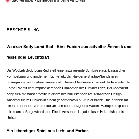
Bald verfügbar - wir melden uns gerne via E-Mail
BESCHREIBUNG
Wookah Body Lumi Red - Eine Fusion aus stilvoller Ästhetik und
fesselnder Leuchtkraft
Die Wookah Body Lumi Red stellt eine faszinierende Symbiose aus klassischer
Formgebung und modernem Lichteffekt dar, die deine
Shisha
-Abende in ein
unvergessliches Erlebnis verwandelt. Dieses Meisterwerk vereint die Intensität der
Farbe Rot mit dem hypnotisierenden Phänomen der Lumineszenz. Bei Tageslicht
zeigt sich die Wasserpfeife in einem beeindruckenden rot-schwarzen Design,
während sie im Dunkeln in einem geheimnisvollen Grün erstrahlt. Das erinnert an
einen brodelnden Vulkan oder an sich überschlagende Wellen. Handgefertigt und
mit einem außergewöhnlichen Finish versehen, ist jede dieser Holzshishas ein
Unikat.
Ein lebendiges Spiel aus Licht und Farben