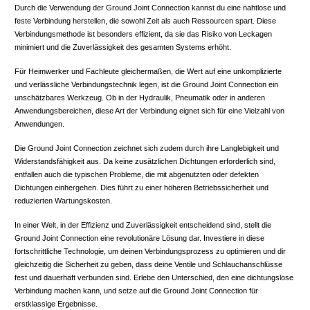
Durch die Verwendung der Ground Joint Connection kannst du eine nahtlose und
feste Verbindung herstellen, die sowohl Zeit als auch Ressourcen spart. Diese
Verbindungsmethode ist besonders effizient, da sie das Risiko von Leckagen
minimiert und die Zuverlässigkeit des gesamten Systems erhöht.
Für Heimwerker und Fachleute gleichermaßen, die Wert auf eine unkomplizierte
und verlässliche Verbindungstechnik legen, ist die Ground Joint Connection ein
unschätzbares Werkzeug. Ob in der Hydraulik, Pneumatik oder in anderen
Anwendungsbereichen, diese Art der Verbindung eignet sich für eine Vielzahl von
Anwendungen.
Die Ground Joint Connection zeichnet sich zudem durch ihre Langlebigkeit und
Widerstandsfähigkeit aus. Da keine zusätzlichen Dichtungen erforderlich sind,
entfallen auch die typischen Probleme, die mit abgenutzten oder defekten
Dichtungen einhergehen. Dies führt zu einer höheren Betriebssicherheit und
reduzierten Wartungskosten.
In einer Welt, in der Effizienz und Zuverlässigkeit entscheidend sind, stellt die
Ground Joint Connection eine revolutionäre Lösung dar. Investiere in diese
fortschrittliche Technologie, um deinen Verbindungsprozess zu optimieren und dir
gleichzeitig die Sicherheit zu geben, dass deine Ventile und Schlauchanschlüsse
fest und dauerhaft verbunden sind. Erlebe den Unterschied, den eine dichtungslose
Verbindung machen kann, und setze auf die Ground Joint Connection für
erstklassige Ergebnisse.