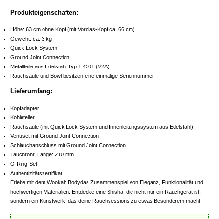
Produkteigenschaften:
Höhe: 63 cm ohne Kopf (mit Vorclas-Kopf ca. 66 cm)
Gewicht: ca. 3 kg
Quick Lock System
Ground Joint Connection
Metallteile aus Edelstahl Typ 1.4301 (V2A)
Rauchsäule und Bowl besitzen eine einmalige Seriennummer
Lieferumfang:
Kopfadapter
Kohleteller
Rauchsäule (mit Quick Lock System und Innenleitungssystem aus Edelstahl)
Ventilset mit Ground Joint Connection
Schlauchanschluss mit Ground Joint Connection
Tauchrohr, Länge: 210 mm
O-Ring-Set
Authentizitätszertifikat
Erlebe mit dem Wookah Bodydas Zusammenspiel von Eleganz, Funktionalität und
hochwertigen Materialien. Entdecke eine Shisha, die nicht nur ein Rauchgerät ist,
sondern ein Kunstwerk, das deine Rauchsessions zu etwas Besonderem macht.