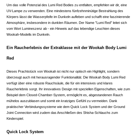
Um das volle Potenzial des Lumi Red Bodies zu entfalten, empfehlen wir dir, eine
UV-Lampe zu verwenden. Eine mindestens fünfzehnminütige Bestrahlung des
Körpers lässt die Wasserpfeife im Dunkeln aufleben und schafft eine faszinierende
Atmosphäre, insbesondere in dunklen Räumen. Der Name "Lumi Red" leitet sich
vom Wort Lumineszenz ab - ein Hinweis auf das lebendige Leuchten dieses
Wookah-Modells im Dunkeln.
Ein Raucherlebnis der Extraklasse mit der Wookah Body Lumi
Red
Dieses Prachtstück von Wookah ist nicht nur optisch ein Highlight, sondern
überzeugt auch mit herausragender Funktionalität. Die Wookah Body Lumi Red
verfügt über eine robuste Rauchsäule, die für ein intensives und klares
Raucherlebnis sorgt. Ihr innovatives Design mit speziellen Eigenschaften, wie zum
Beispiel dem Closed-Chamber-System, ermöglicht es, abgestandenen Rauch
mühelos auszublasen und somit ein kratziges Gefühl zu vermeiden. Dank
praktischer Verbindungssysteme wie dem Quick Lock System und der Ground
Joint Connection wird zudem das Anschließen des Shisha-Schlauchs zum
Kinderspiel.
Quick Lock System