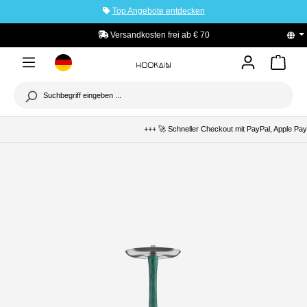
Top Angebote entdecken
tinhalt springen
n frei ab € 70
PayPal Käuferschutz
+++ 🚀 Schneller Checkout mit PayPal, Apple Pay &