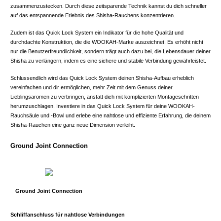
zusammenzustecken. Durch diese zeitsparende Technik kannst du dich schneller
auf das entspannende Erlebnis des Shisha-Rauchens konzentrieren.
Zudem ist das Quick Lock System ein Indikator für die hohe Qualität und
durchdachte Konstruktion, die die WOOKAH-Marke auszeichnet. Es erhöht nicht
nur die Benutzerfreundlichkeit, sondern trägt auch dazu bei, die Lebensdauer deiner
Shisha zu verlängern, indem es eine sichere und stabile Verbindung gewährleistet.
Schlussendlich wird das Quick Lock System deinen Shisha-Aufbau erheblich
vereinfachen und dir ermöglichen, mehr Zeit mit dem Genuss deiner
Lieblingsaromen zu verbringen, anstatt dich mit komplizierten Montageschritten
herumzuschlagen. Investiere in das Quick Lock System für deine WOOKAH-
Rauchsäule und -Bowl und erlebe eine nahtlose und effiziente Erfahrung, die deinem
Shisha-Rauchen eine ganz neue Dimension verleiht.
Ground Joint Connection
Ground Joint Connection
Schliffanschluss für nahtlose Verbindungen