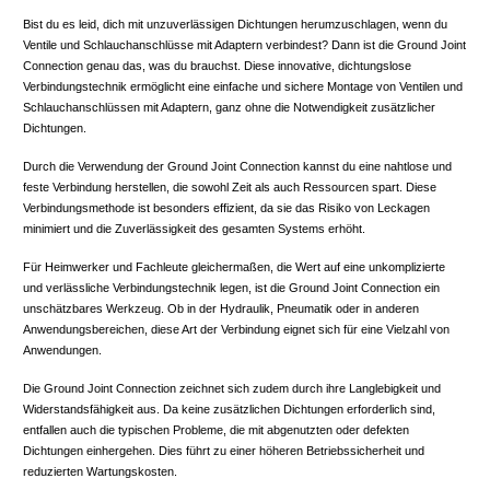
Bist du es leid, dich mit unzuverlässigen Dichtungen herumzuschlagen, wenn du
Ventile und Schlauchanschlüsse mit Adaptern verbindest? Dann ist die Ground Joint
Connection genau das, was du brauchst. Diese innovative, dichtungslose
Verbindungstechnik ermöglicht eine einfache und sichere Montage von Ventilen und
Schlauchanschlüssen mit Adaptern, ganz ohne die Notwendigkeit zusätzlicher
Dichtungen.
Durch die Verwendung der Ground Joint Connection kannst du eine nahtlose und
feste Verbindung herstellen, die sowohl Zeit als auch Ressourcen spart. Diese
Verbindungsmethode ist besonders effizient, da sie das Risiko von Leckagen
minimiert und die Zuverlässigkeit des gesamten Systems erhöht.
Für Heimwerker und Fachleute gleichermaßen, die Wert auf eine unkomplizierte
und verlässliche Verbindungstechnik legen, ist die Ground Joint Connection ein
unschätzbares Werkzeug. Ob in der Hydraulik, Pneumatik oder in anderen
Anwendungsbereichen, diese Art der Verbindung eignet sich für eine Vielzahl von
Anwendungen.
Die Ground Joint Connection zeichnet sich zudem durch ihre Langlebigkeit und
Widerstandsfähigkeit aus. Da keine zusätzlichen Dichtungen erforderlich sind,
entfallen auch die typischen Probleme, die mit abgenutzten oder defekten
Dichtungen einhergehen. Dies führt zu einer höheren Betriebssicherheit und
reduzierten Wartungskosten.