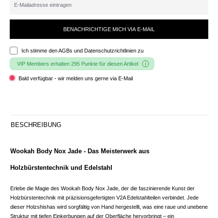
BENACHRICHTIGE MICH VIA E-MAIL
Ich stimme den
AGBs und Datenschutzrichtlinien
zu
VIP Members erhalten 295 Punkte für diesen Artikel
Bald verfügbar - wir melden uns gerne via E-Mail
BESCHREIBUNG
Wookah Body Nox Jade - Das Meisterwerk aus
Holzbürstentechnik und Edelstahl
Erlebe die Magie des Wookah Body Nox Jade, der die faszinierende Kunst der
Holzbürstentechnik mit präzisionsgefertigten V2A Edelstahlteilen verbindet. Jede
dieser Holzshishas wird sorgfältig von Hand hergestellt, was eine raue und unebene
Struktur mit tiefen Einkerbungen auf der Oberfläche hervorbringt – ein