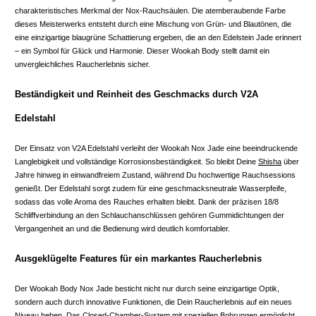
charakteristisches Merkmal der Nox-Rauchsäulen. Die atemberaubende Farbe
dieses Meisterwerks entsteht durch eine Mischung von Grün- und Blautönen, die
eine einzigartige blaugrüne Schattierung ergeben, die an den Edelstein Jade erinnert
– ein Symbol für Glück und Harmonie. Dieser Wookah Body stellt damit ein
unvergleichliches Raucherlebnis sicher.
Beständigkeit und Reinheit des Geschmacks durch V2A
Edelstahl
Der Einsatz von V2A Edelstahl verleiht der Wookah Nox Jade eine beeindruckende
Langlebigkeit und vollständige Korrosionsbeständigkeit. So bleibt Deine
Shisha
über
Jahre hinweg in einwandfreiem Zustand, während Du hochwertige Rauchsessions
genießt. Der Edelstahl sorgt zudem für eine geschmacksneutrale Wasserpfeife,
sodass das volle Aroma des Rauches erhalten bleibt. Dank der präzisen 18/8
Schliffverbindung an den Schlauchanschlüssen gehören Gummidichtungen der
Vergangenheit an und die Bedienung wird deutlich komfortabler.
Ausgeklügelte Features für ein markantes Raucherlebnis
Der Wookah Body Nox Jade besticht nicht nur durch seine einzigartige Optik,
sondern auch durch innovative Funktionen, die Dein Raucherlebnis auf ein neues
Niveau heben. Das Closed-Chamber-System mit speziellen Bohrungen ermöglicht