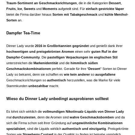
Traum-Sortiment an Geschmacksrichtungen
, die in die Kategorien
Dessert
,
Fruits
,
Ice
,
Sweets
und
Moments
aufgeteilt sind. Für
einfach gestrickte Vaper
bietet die Firma darüber hinaus
Sorten mit Tabakgeschmack
und
kühle Menthol-
Sorten
an.
Dampfer Tea-Time
Dinner Lady wurde
2016 in Großbritannien gegründet
und genießt dank ihrer
hochwertigen und preisgekrönten Aromen
einen sehr
guten Ruf in der
Dampfer-Community
. Die
pastelligen Verpackungen im englischen Stil
unterstreichen die
Markenidentität
und die
himmlisch süßen
Geschmackskombinationen
perfekt. Gerade für ihre “
Dessert
” Sorten ist Dinner
Lady so bekannt, denn sie schaffen es
wie kein anderer
so
ausgefallene
Geschmacksrichtungen so
authentisch
herzustellen, was die Marke für viele
Stammkunden
unbezahlbar
macht.
Wieso du Dinner Lady unbedingt ausprobieren solltest
Es lohnt sich wirklich die
vollmundigen Nikotinsalz-Liquids von Dinner Lady
mal
durchzutesten
, denn die Aromen sind
wahre Geschmacksbomben
und da
sich die Firma schon seit ihrer Gründung auf
ungewöhnliche Kombinationen
spezialisiert
, sind die Liquids wirklich
authentisch und einzigartig
. Preisgekrönte
Sorten wie
Strawberry Custard
in der Qualität zu finden ist beinahe unmöglich,