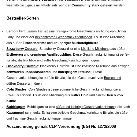
weshalb die Liquids mit Nikotinsalz
von der Community stark gefeiert
werden.
Bestseller-Sorten
Lemon Tart
: Lemon Tart ist eine
preisgekrönte Geschmacksrichtung
von Dinner
Lady und einer der
bekanntesten Geschmacksrichtungen
. Es ist eine Mischung
aus süßer
Zitronencreme
und
knuspriger Mürbeteigkruste
.
Strawberry Custard
: Strawberry Custard ist eine
köstliche Mischung
aus süßen
Erdbeeren
und
cremigem Vanillepudding
. Diese Geschmacksrichtung ist perfekt
für alle, die
fruchtige und süße
Geschmacksrichtungen mögen.
Blackberry Crumble
: Blackberry Crumble ist eine köstliche Mischung aus saftigen
schwarzen Johannisbeeren
und
knusprigem Streusel
. Diese
Geschmacksrichtung ist perfekt für alle, die den Geschmack von
Beeren und
süßen Desserts
mögen.
Cola Shades
: Cola Shades ist eine
sommerliche Geschmacksrichtung
, die an
Cola-Eis erinnert. Es ist eine Mischung aus
süßer Cola
und einem
Hauch von
Kühle
.
Bubblegum
: Bubblegum ist eine
süße und klebrige Geschmacksrichtung
, die nach
Kaugummi
schmeckt. Es ist eine beliebte Geschmacksrichtung für alle, die süße
und fruchtige Geschmacksrichtungen mögen.
Auszeichnung gemäß CLP-Verordnung (EG) Nr. 1272/2008