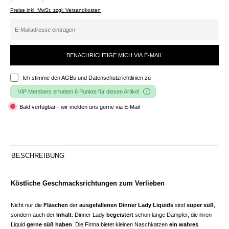
Preise inkl. MwSt. zzgl. Versandkosten
BENACHRICHTIGE MICH VIA E-MAIL
Ich stimme den
AGBs und Datenschutzrichtlinien
zu
VIP Members erhalten 6 Punkte für diesen Artikel
Bald verfügbar - wir melden uns gerne via E-Mail
BESCHREIBUNG
Köstliche Geschmacksrichtungen zum Verlieben
Nicht nur die
Fläschen
der
ausgefallenen Dinner Lady Liquids
sind
super süß
,
sondern auch der
Inhalt
. Dinner Lady
begeistert
schon lange Dampfer, die ihren
Liquid
gerne süß haben
. Die Firma bietet kleinen Naschkatzen
ein wahres