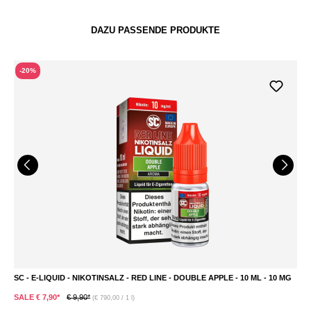
DAZU PASSENDE PRODUKTE
-20%
SC - E-LIQUID - NIKOTINSALZ - RED LINE - DOUBLE APPLE - 10 ML - 10 MG
P
SALE € 7,90*
€ 9,90*
S
(€ 790,00 / 1 l)