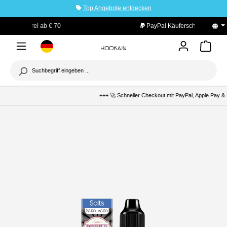
Top Angebote entdecken
tinhalt springen
PayPal Käuferschutz
+++ 🚀 Schneller Checkout mit PayPal, Apple Pay & K