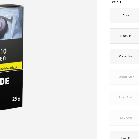
SORTE
Acot
Black B
Cyber Iwi
Falling Star
Hny Dust
MG Assi
Red B