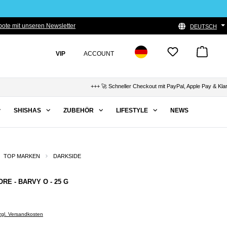
ote mit unseren Newsletter
DEUTSCH
VIP
ACCOUNT
+++ 🚀 Schneller Checkout mit PayPal, Apple Pay & Klarna 
SHISHAS
ZUBEHÖR
LIFESTYLE
NEWS
TOP MARKEN
DARKSIDE
ORE - BARVY O - 25 G
zzgl. Versandkosten