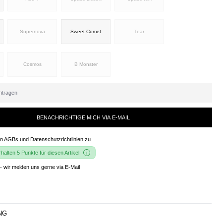
Supernova
Sweet Comet
Tear
Cosmos
B Monster
BENACHRICHTIGE MICH VIA E-MAIL
en
AGBs und Datenschutzrichtlinien
zu
alten 5 Punkte für diesen Artikel
- wir melden uns gerne via E-Mail
NG