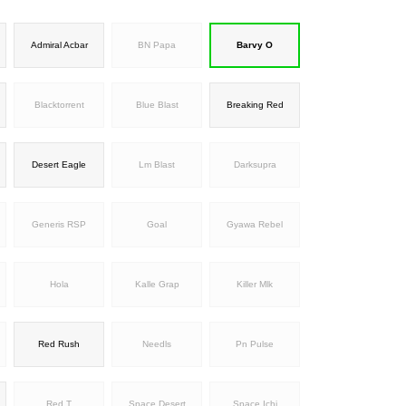
Admiral Acbar
BN Papa
Barvy O
Blacktorrent
Blue Blast
Breaking Red
Desert Eagle
Lm Blast
Darksupra
Generis RSP
Goal
Gyawa Rebel
Hola
Kalle Grap
Killer Mlk
Red Rush
Needls
Pn Pulse
Red T
Space Desert
Space Ichi