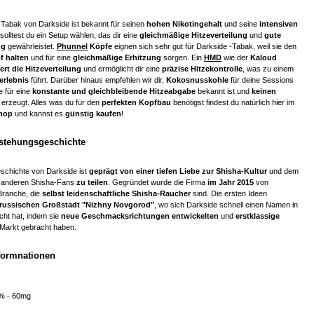
-Tabak von Darkside ist bekannt für seinen
hohen Nikotingehalt
und seine
intensiven
solltest du ein Setup wählen, das dir eine
gleichmäßige Hitzeverteilung
und
gute
ng
gewährleistet.
Phunnel
Köpfe
eignen sich sehr gut für Darkside -Tabak, weil sie den
f halten
und für eine
gleichmäßige Erhitzung
sorgen. Ein
HMD
wie der
Kaloud
ert die Hitzeverteilung
und ermöglicht dir eine
präzise Hitzekontrolle
, was zu einem
erlebnis
führt. Darüber hinaus empfehlen wir dir,
Kokosnusskohle
für deine Sessions
 für eine
konstante und gleichbleibende Hitzeabgabe
bekannt ist und
keinen
erzeugt. Alles was du für den
perfekten Kopfbau
benötigst findest du natürlich hier im
hop
und kannst es
günstig kaufen
!
tstehungsgeschichte
schichte von Darkside ist
geprägt von einer tiefen Liebe zur Shisha-Kultur
und dem
 anderen Shisha-Fans
zu teilen
. Gegründet wurde die Firma
im Jahr 2015
von
Branche, die
selbst leidenschaftliche Shisha-Raucher
sind. Die ersten Ideen
 russischen Großstadt "Nizhny Novgorod"
, wo sich Darkside schnell einen Namen in
ht hat, indem sie
neue Geschmacksrichtungen entwickelten
und
erstklassige
Markt gebracht haben.
nformnationen
5% - 60mg