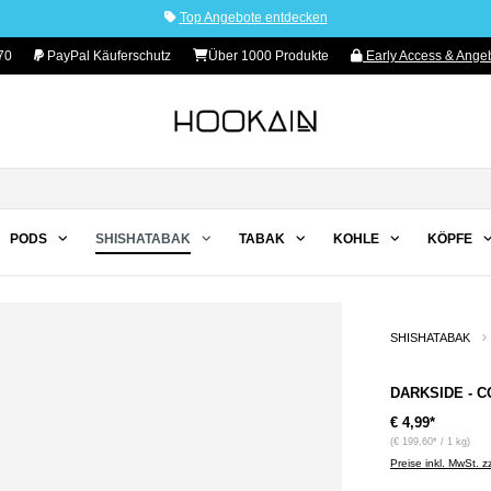
Top Angebote entdecken
70
PayPal Käuferschutz
Über 1000 Produkte
Early Access & Angeb
PODS
SHISHATABAK
TABAK
KOHLE
KÖPFE
SHISHATABAK
DARKSIDE - C
€ 4,99*
(€ 199,60* / 1 kg)
Preise inkl. MwSt. 