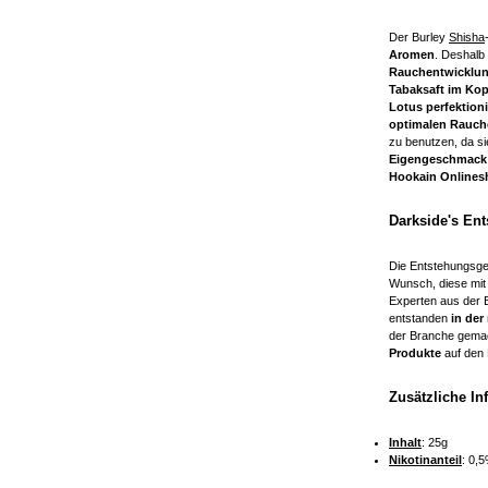
Der Burley
Shisha
Aromen
. Deshalb 
Rauchentwicklu
Tabaksaft im Kop
Lotus
perfektioni
optimalen Rauch
zu benutzen, da sie
Eigengeschmack
Hookain Onlines
Darkside's En
Die Entstehungsge
Wunsch, diese mit
Experten aus der 
entstanden
in der
der Branche gemac
Produkte
auf den 
Zusätzliche I
Inhalt
: 25g
Nikotinanteil
: 0,