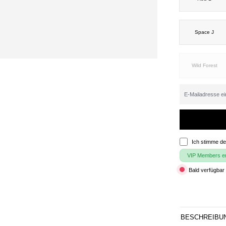
Space J
Wild Forest
Ich stimme d
VIP Members erh
Bald verfügbar 
BESCHREIBU