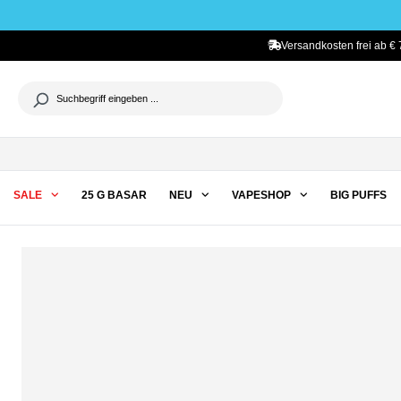
he springen
Zur Hauptnavigation springen
Versandkosten frei ab € 
SALE
25 G BASAR
NEU
VAPESHOP
BIG PUFFS