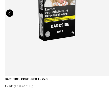
DARKSIDE - CORE - RED T - 25 G
DETAILS
€ 4,99*
(€ 199,60 / 1 kg)