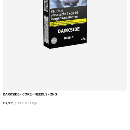
DARKSIDE - CORE - NEEDLS - 25 G
DETAILS
€ 4,99*
(€ 199,60 / 1 kg)