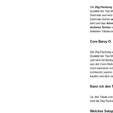
Die
25g Packung 
Qualität der Top-
Darkside und wird
Darkside-Sorten
a
wird und das
Arom
leckeren Sorten
v
beliebten Tabakso
Core Barvy O
Die 25g Packung v
Qualität der Top-
und wird mit Burle
aus der Core-Reih
noch intensiver s
schmeckt, kannst 
kaufen und dich s
Kann ich den 
Ja, den Tabak von
sind die 25g Pack
Welches Setup