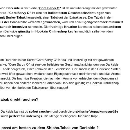
von Darkside
in der Sorte
"
Core Barvy O
"
ist da und überzeugt mit der gewohnten
Marke.
"Core Barvy O"
ist eine der
beliebtesten Geschmacksrichtungen
von
mit Burley Tabak
hergestellt, einer Tabakart der Extraklasse. Der
Tabak
in den
us der Core-Reihe
wird
öfter gewaschen
, wodurch sein
Eigengeschmack minimiert
a noch intensiver
schmeckt. Die
fruchtige Kreation
kannst du neben den
anderen
on Darkside
günstig im Hookain Onlineshop kaufen
und dich selbst von den
rten überzeugen!
on Darkside in der Sorte "Core Barvy O" ist da und überzeugt mit der gewohnten
Marke. "Core Barvy O" ist eine der beliebtesten Geschmacksrichtungen von Darkside
y Tabak hergestellt, einer Tabakart der Extraklasse. Der Tabak in den Darkside-Sorten
e wird öfter gewaschen, wodurch sein Eigengeschmack minimiert wird und das Aroma
chmeckt. Die fruchtige Kreation, die nach dem Aroma von erfrischendem Orangensaft
du neben den anderen leckeren Sorten von Darkside günstig im Hookain Onlineshop
elbst von den beliebten Tabaksorten überzeugen!
Tabak direkt rauchen?
 Darkside kannst du
sofort rauchen
und durch die
praktische Verpackungsgröße
s auch
perfekt für unterwegs
. Die Menge reicht genau für einen Kopf.
 passt am besten zu dem Shisha-Tabak von Darkside ?