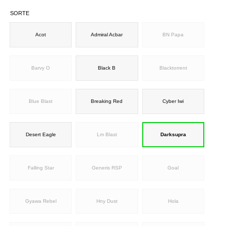
SORTE
Acot
Admiral Acbar
BN Papa
Barvy O
Black B
Blacktorrent
Blue Blast
Breaking Red
Cyber Iwi
Desert Eagle
Lm Blast
Darksupra
Falling Star
Generis RSP
Goal
Gyawa Rebel
Hny Dust
Hola