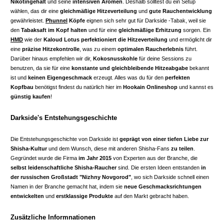
Nikotingehalt
und seine
intensiven Aromen
. Deshalb solltest du ein Setup
wählen, das dir eine
gleichmäßige Hitzeverteilung
und
gute Rauchentwicklung
gewährleistet.
Phunnel
Köpfe
eignen sich sehr gut für Darkside -Tabak, weil sie
den
Tabaksaft im Kopf halten
und für eine
gleichmäßige Erhitzung
sorgen. Ein
HMD
wie der
Kaloud
Lotus
perfektioniert die Hitzeverteilung
und ermöglicht dir
eine
präzise Hitzekontrolle
, was zu einem
optimalen Raucherlebnis
führt.
Darüber hinaus empfehlen wir dir,
Kokosnusskohle
für deine Sessions zu
benutzen, da sie für eine
konstante und gleichbleibende Hitzeabgabe
bekannt
ist und
keinen Eigengeschmack
erzeugt. Alles was du für den
perfekten
Kopfbau
benötigst findest du natürlich hier im
Hookain Onlineshop
und kannst es
günstig kaufen
!
Darkside's Entstehungsgeschichte
Die Entstehungsgeschichte von Darkside ist
geprägt von einer tiefen Liebe zur
Shisha-Kultur
und dem Wunsch, diese mit anderen Shisha-Fans
zu teilen
.
Gegründet wurde die Firma
im Jahr 2015
von Experten aus der Branche, die
selbst leidenschaftliche Shisha-Raucher
sind. Die ersten Ideen entstanden
in
der russischen Großstadt "Nizhny Novgorod"
, wo sich Darkside schnell einen
Namen in der Branche gemacht hat, indem sie
neue Geschmacksrichtungen
entwickelten
und
erstklassige Produkte
auf den Markt gebracht haben.
Zusätzliche Informnationen