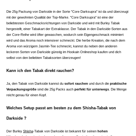
Die 25g Packung von Darkside in der Sorte "Core Darksupra" ist da und überzeugt
mit der gewohnten Qualität der Top-Marke. "Core Darksupra" ist eine der
beliebtesten Geschmacksrichtungen von Darkside und wird mit Burley Tabak
hergestellt, einer Tabakart der Extraklasse. Der Tabak in den Darkside-Sorten aus
der Core-Reihe wird öfter gewaschen, wodurch sein Eigengeschmack minimiert
wird und das Aroma noch intensiver schmeckt. Die herbe Kreation, die nach dem
Aroma von würzigem Jasmin-Tee schmeckt, kannst du neben den anderen
leckeren Sorten von Darkside günstig im Hookain Onlineshop kaufen und dich
selbst von den beliebten Tabaksorten überzeugen!
Kann ich den Tabak direkt rauchen?
Ja, den Tabak von Darkside kannst du
sofort rauchen
und durch die
praktische
Verpackungsgröße
sind die 25g Packs auch
perfekt für unterwegs
. Die Menge
reicht genau für einen Kopf.
Welches Setup passt am besten zu dem Shisha-Tabak von
Darkside ?
Der Burley
Shisha
-Tabak von Darkside ist bekannt für seinen
hohen