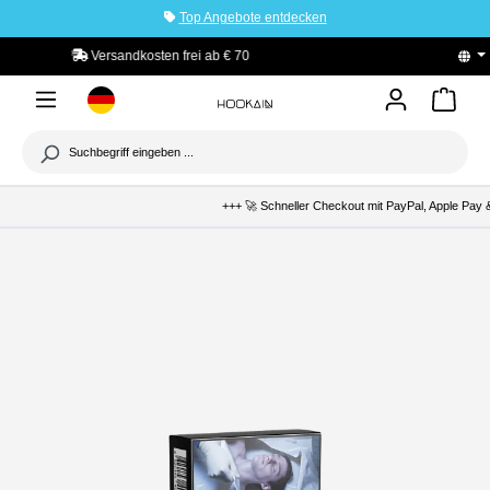
Top Angebote entdecken
tinhalt springen
PayPal Käuferschutz
+++ 🚀 Schneller Checkout mit PayPal, Apple Pay & 