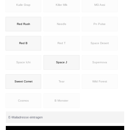
Kalle Grap
Killer Mlk
MG Assi
Red Rush
Needls
Pn Pulse
Red B
Red T
Space Desert
Space Ichi
Space J
Supernova
Sweet Comet
Tear
Wild Forest
Cosmos
B Monster