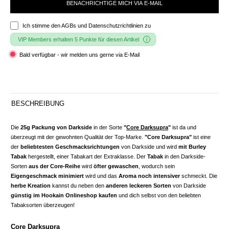
BENACHRICHTIGE MICH VIA E-MAIL
Ich stimme den
AGBs und Datenschutzrichtlinien
zu
VIP Members erhalten 5 Punkte für diesen Artikel
Bald verfügbar - wir melden uns gerne via E-Mail
BESCHREIBUNG
Die
25g Packung von Darkside
in der Sorte
"
Core Darksupra
"
ist da und
überzeugt mit der gewohnten Qualität der Top-Marke.
"Core Darksupra"
ist eine
der
beliebtesten Geschmacksrichtungen
von Darkside und wird
mit Burley
Tabak
hergestellt, einer Tabakart der Extraklasse. Der
Tabak
in den Darkside-
Sorten
aus der Core-Reihe
wird
öfter gewaschen
, wodurch sein
Eigengeschmack minimiert
wird und das
Aroma noch intensiver
schmeckt. Die
herbe Kreation
kannst du neben den
anderen leckeren Sorten
von Darkside
günstig im Hookain Onlineshop kaufen
und dich selbst von den beliebten
Tabaksorten überzeugen!
Core Darksupra