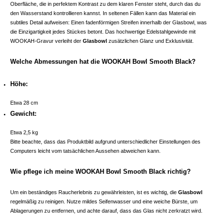
Oberfläche, die in perfektem Kontrast zu dem klaren Fenster steht, durch das du
den Wasserstand kontrollieren kannst. In seltenen Fällen kann das Material ein
subtiles Detail aufweisen: Einen fadenförmigen Streifen innerhalb der Glasbowl, was
die Einzigartigkeit jedes Stückes betont. Das hochwertige Edelstahlgewinde mit
WOOKAH-Gravur verleiht der
Glasbowl
zusätzlichen Glanz und Exklusivität.
Welche Abmessungen hat die WOOKAH Bowl Smooth Black?
Höhe:
Etwa 28 cm
Gewicht:
Etwa 2,5 kg
Bitte beachte, dass das Produktbild aufgrund unterschiedlicher Einstellungen des
Computers leicht vom tatsächlichen Aussehen abweichen kann.
Wie pflege ich meine WOOKAH Bowl Smooth Black richtig?
Um ein beständiges Raucherlebnis zu gewährleisten, ist es wichtig, die
Glasbowl
regelmäßig zu reinigen. Nutze mildes Seifenwasser und eine weiche Bürste, um
Ablagerungen zu entfernen, und achte darauf, dass das Glas nicht zerkratzt wird.