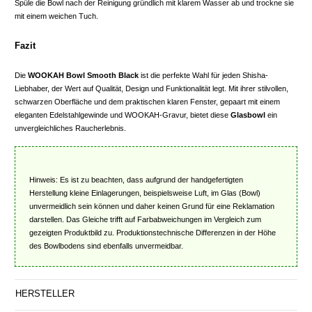
Spüle die Bowl nach der Reinigung gründlich mit klarem Wasser ab und trockne sie
mit einem weichen Tuch.
Fazit
Die
WOOKAH Bowl Smooth Black
ist die perfekte Wahl für jeden Shisha-
Liebhaber, der Wert auf Qualität, Design und Funktionalität legt. Mit ihrer stilvollen,
schwarzen Oberfläche und dem praktischen klaren Fenster, gepaart mit einem
eleganten Edelstahlgewinde und WOOKAH-Gravur, bietet diese
Glasbowl
ein
unvergleichliches Raucherlebnis.
Hinweis: Es ist zu beachten, dass aufgrund der handgefertigten
Herstellung kleine Einlagerungen, beispielsweise Luft, im Glas (Bowl)
unvermeidlich sein können und daher keinen Grund für eine Reklamation
darstellen. Das Gleiche trifft auf Farbabweichungen im Vergleich zum
gezeigten Produktbild zu. Produktionstechnische Differenzen in der Höhe
des Bowlbodens sind ebenfalls unvermeidbar.
HERSTELLER