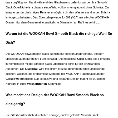
das sorgfältig von Hand während des Glasblasens gefertigt wurde. Ihre Smooth
Black Oberfläche ist schwarz eingefärbt, vollkommen glatt und ohne Schnitte. Ein
integriertes durchsichtiges Fenster ermöglicht dir, den Wasserstand in der
Shisha
im Auge zu behalten. Das Edelstahlgewinde 1.4301 (V2A) mit stilvoller WOOKAH-
Gravur fügt dem Ganzen eine zusätzliche Dimension an Raffinesse hinzu.
Warum ist die WOOKAH Bowl Smooth Black die richtige Wahl für
Dich?
Die WOOKAH Bowl Smooth Black ist nicht nur optisch ansprechend, sondern
überzeugt auch durch ihre Funktionalität. Die makellose
Clear
Optik des Fensters
in Kombination mit der Smooth Black Oberfläche sorgt für ein einzigartiges
Aussehen. Die
Glasbowl
wird mit einem präzise gefertigten Edelstahlgewinde
geliefert, welches die problemlose Montage der WOOKAH-Rauchsäule an der
Glasbowl
ermöglicht. Das exklusive und elegante Design macht sie zu einem
Highlight in jeder
Wasserpfeifen
-Sammlung.
Was macht das Design der WOOKAH Bowl Smooth Black so
einzigartig?
Die
Glasbowl
besticht durch ihre samtige, dunkel gefärbte Smooth Black