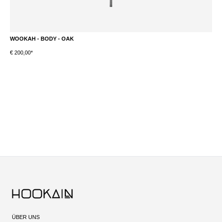
WOOKAH - BODY - OAK
W
€ 200,00*
S
ÜBER UNS