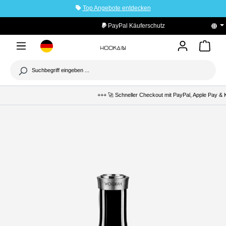
Top Angebote entdecken
tinhalt springen
PayPal Käuferschutz
+++ 🚀 Schneller Checkout mit PayPal, Apple Pay & K